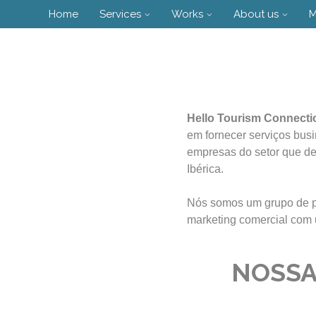
Skip
Home
Services
Works
About us
M
to
content
Hello Tourism Connectio
em fornecer serviços bus
empresas do setor que des
Ibérica.
Nós somos um grupo de pr
marketing comercial com 
NOSSA